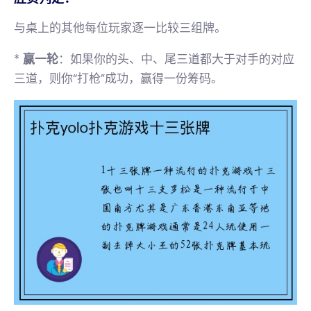
与桌上的其他每位玩家逐一比较三组牌。
*
赢一轮
：如果你的头、中、尾三道都大于对手的对应
三道，则你“打枪”成功，赢得一份筹码。