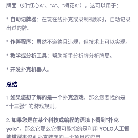
牌面（如“红心A”、“A”、“梅花K”）。这可以用于：
*
自动记牌器
：在玩在线扑克或录制视频时，自动记录
出过的牌。
*
作弊程序
：虽然不道德且违规，但技术上可以实现。
*
教学或分析工具
：帮助新手分析牌分析牌局。
*
开发扑克机器人
。
总结
1.
如果您想了解的是一个扑克游戏
，那么您要找的是
“十三张”
的游戏规则。
2.
如果您是在某个科技或编程的语境下看到“扑克
yolo”
，那么它那么它很可能指的是利用
YOLO人工智
能模型
来识别扑克牌面的一个项目或应用。