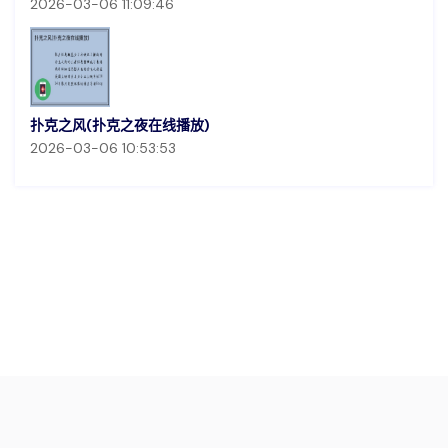
2026-03-06 11:09:46
扑克之风(扑克之夜在线播放)
2026-03-06 10:53:53