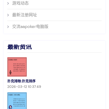
游戏动态
最新注册网址
交流aapoker电脑版
最新资讯
扑克排除;扑克排序
2026-03-12 10:37:49