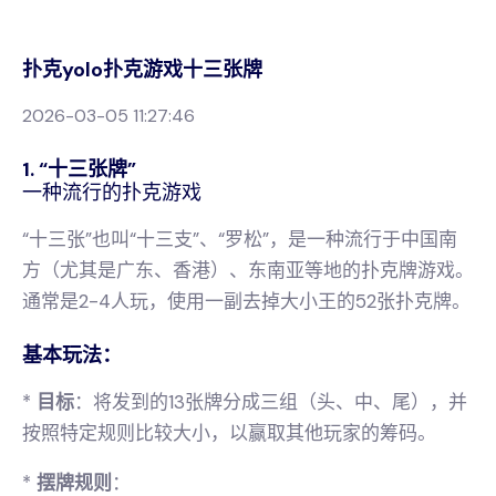
扑克yolo扑克游戏十三张牌
2026-03-05 11:27:46
1. “十三张牌”
一种流行的扑克游戏
“十三张”也叫“十三支”、“罗松”，是一种流行于中国南
方（尤其是广东、香港）、东南亚等地的扑克牌游戏。
通常是2-4人玩，使用一副去掉大小王的52张扑克牌。
基本玩法：
*
目标
：将发到的13张牌分成三组（头、中、尾），并
按照特定规则比较大小，以赢取其他玩家的筹码。
*
摆牌规则
：