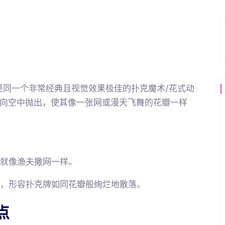
”是同一个非常经典且视觉效果极佳的扑克魔术/花式动
向空中抛出，使其像一张网或漫天飞舞的花瓣一样
就像渔夫撒网一样。
，形容扑克牌如同花瓣般绚烂地散落。
点