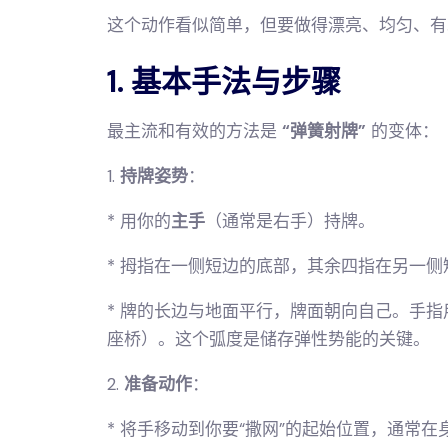
这个动作看似简单，但要做得漂亮、均匀、有
1. 基本手法与步骤
最主流和有效的方法是
“弹簧射牌”
的变体：
1.
持牌姿势
：
* 用你的
主手
（通常是右手）持牌。
* 拇指在一侧短边的底部，其余四指在另一侧
* 牌的长边与地面平行，牌面朝向自己。手
座桥）。这个弧度是储存弹性势能的关键。
2.
准备动作
：
* 将手移动到你要“撒网”的起始位置，通常