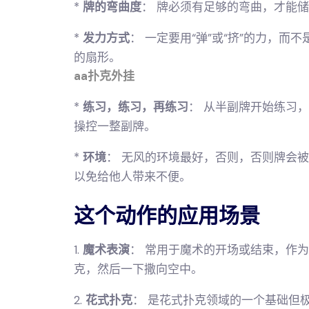
*
牌的弯曲度
： 牌必须有足够的弯曲，才能
*
发力方式
： 一定要用“弹”或“挤”的力，而
的扇形。
aa扑克外挂
*
练习，练习，再练习
： 从半副牌开始练习
操控一整副牌。
*
环境
： 无风的环境最好，否则，否则牌会
以免给他人带来不便。
这个动作的应用场景
1.
魔术表演
： 常用于魔术的开场或结束，作
克，然后一下撒向空中。
2.
花式扑克
： 是花式扑克领域的一个基础但