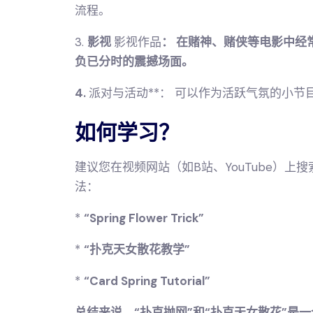
流程。
3.
影视
影视作品
： 在赌神、赌侠等电影中经
负已分时的震撼场面。
4.
派对与活动**： 可以作为活跃气氛的小节
如何学习？
建议您在视频网站（如B站、YouTube）
法：
*
“Spring Flower Trick”
*
“扑克天女散花教学”
*
“Card Spring Tutorial”
总结来说，“扑克抛网”和“扑克天女散花”是