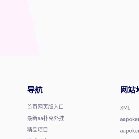
导航
网站
首页网页版入口
XML
最新aa扑克外挂
aapo
精品项目
aapo