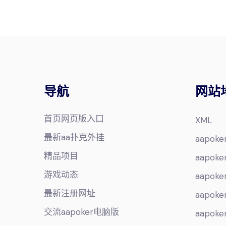
导航
网站
首页网页版入口
XML
最新aa扑克外挂
aapo
精品项目
aapo
游戏动态
aapo
最新注册网址
aapo
交流aapoker电脑版
aapo