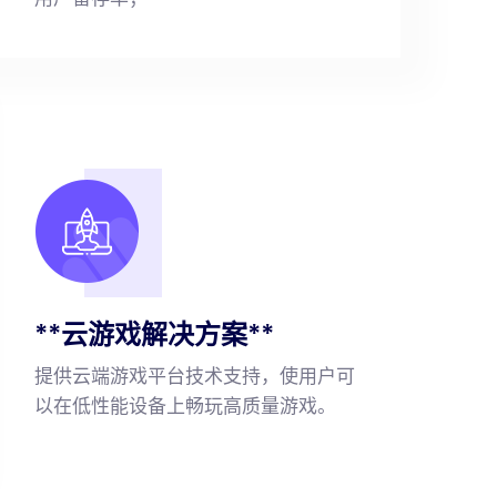
**云游戏解决方案**
提供云端游戏平台技术支持，使用户可
以在低性能设备上畅玩高质量游戏。